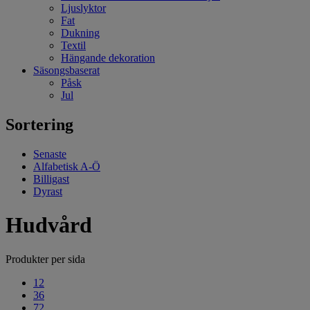
Ljuslyktor
Fat
Dukning
Textil
Hängande dekoration
Säsongsbaserat
Påsk
Jul
Sortering
Senaste
Alfabetisk A-Ö
Billigast
Dyrast
Hudvård
Produkter per sida
12
36
72