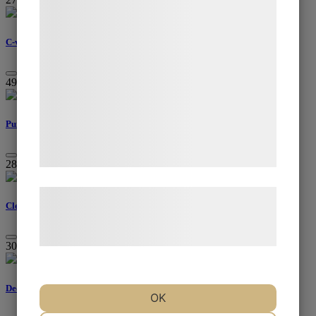
bedre brugeroplevelse, funktionalitet,
statistik og marketing. Disse oplysninger
C-vitamin serum
kan blive delt med annoncerings- og
analysepartnere, som kan kombinere dem
495
kr
med data, du tidligere har givet dem eller
de har indsamlet gennem din brug af deres
Purifying clay mask
tjenester. Ved at klikke på 'OK' giver du
samtykke til disse formål.
283
kr
Læs mere om vores brug af cookies og
Cleansing cream, 150ml
behandling af persondata på vores
hjemmeside.
303
kr
Deodorant Rosenserien, 50ml
OK