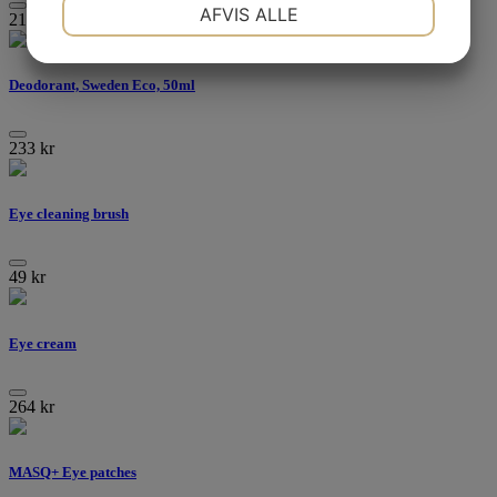
NØDVENDIGE
PRÆFERENCER
AFVIS ALLE
210
kr
MARKETING
STATISTIK
Deodorant, Sweden Eco, 50ml
233
kr
Eye cleaning brush
49
kr
Eye cream
264
kr
MASQ+ Eye patches