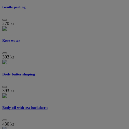
Gentle peeling
270
kr
Rose water
303
kr
Body butter shaping
393
kr
Body oil with sea buckthorn
430
kr