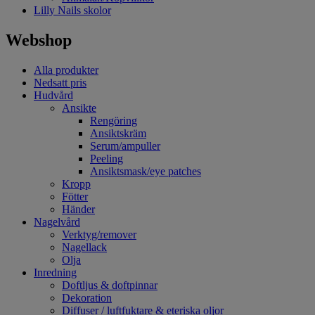
Lilly Nails skolor
Webshop
Alla produkter
Nedsatt pris
Hudvård
Ansikte
Rengöring
Ansiktskräm
Serum/ampuller
Peeling
Ansiktsmask/eye patches
Kropp
Fötter
Händer
Nagelvård
Verktyg/remover
Nagellack
Olja
Inredning
Doftljus & doftpinnar
Dekoration
Diffuser / luftfuktare & eteriska oljor