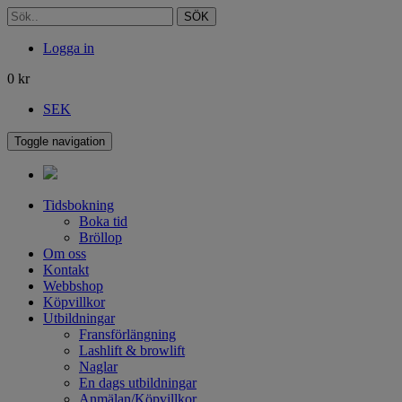
SÖK
Logga in
0
kr
SEK
Toggle navigation
Tidsbokning
Boka tid
Bröllop
Om oss
Kontakt
Webbshop
Köpvillkor
Utbildningar
Fransförlängning
Lashlift & browlift
Naglar
En dags utbildningar
Anmälan/Köpvillkor