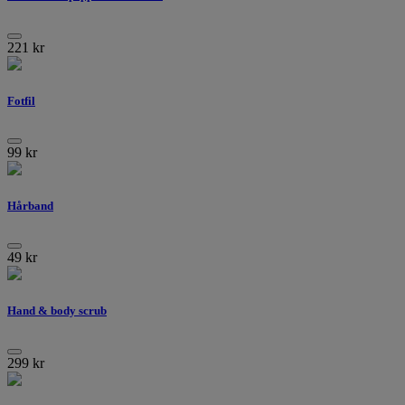
221
kr
Fotfil
99
kr
Hårband
49
kr
Hand & body scrub
299
kr