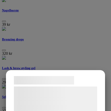
Nagelborste
39
kr
Bronzing drops
320
kr
Lash & brow styling gel
Samtykke til cookies
299
kr
Vi og vores samarbejdspartnere bruger
teknologier, herunder cookies, til at
Self tan
indsamle oplysninger om dig til forskellige
formål, herunder: Tilpasning af annoncering,
276
kr