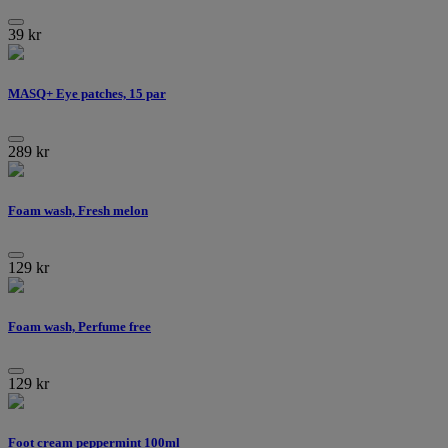
39
kr
MASQ+ Eye patches, 15 par
289
kr
Foam wash, Fresh melon
129
kr
Foam wash, Perfume free
129
kr
Foot cream peppermint 100ml