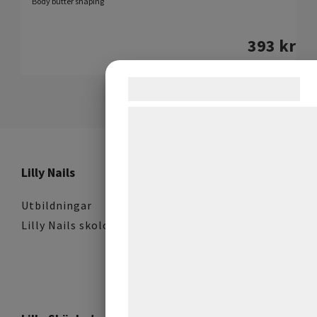
Body butter shaping
393
kr
Samtykke til cookies
Vi og vores samarbejdspartnere br
teknologier, herunder cookies, til a
indsamle oplysninger om dig til for
Lilly Nails
formål, herunder: Tilpasning af ann
bedre brugeroplevelse, funktionalit
Utbildningar
statistik og marketing. Disse oplys
Lilly Nails skolor
kan blive delt med annoncerings- 
analysepartnere, som kan kombin
med data, du tidligere har givet de
de har indsamlet gennem din brug 
tjenester. Ved at klikke på 'OK' giv