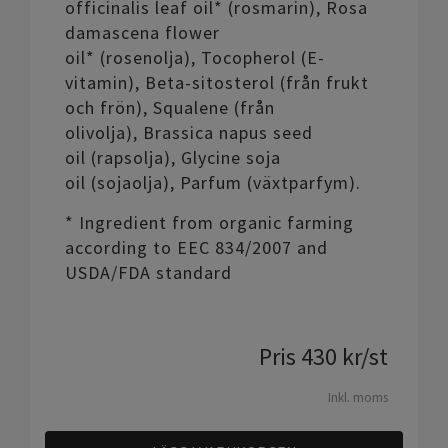
officinalis leaf oil* (rosmarin), Rosa
damascena flower
oil* (rosenolja), Tocopherol (E-
vitamin), Beta-sitosterol (från frukt
och frön), Squalene (från
olivolja), Brassica napus seed
oil (rapsolja), Glycine soja
oil (sojaolja), Parfum (växtparfym).
* Ingredient from organic farming
according to EEC 834/2007 and
USDA/FDA standard
Pris
430
kr
/st
Inkl. moms