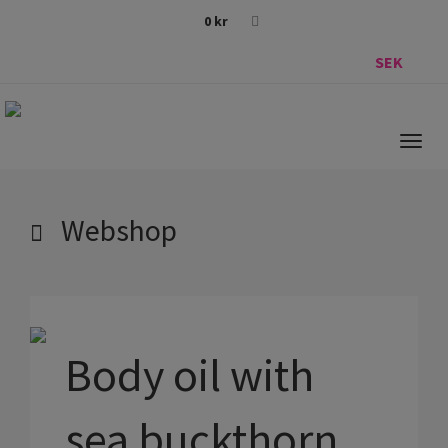
0
kr
SEK
Togg
navig
Webshop
Body oil with
sea buckthorn