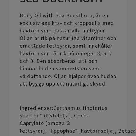
Body Oil with Sea Buckthorn, är en
exklusiv ansikts- och kroppsolja med
havtorn som passar alla hudtyper.
Oljan är rik på naturliga vitaminer och
omättade fettsyror, samt innehåller
havtorn som är rik på omega- 3, 6, 7
och 9. Den absorberas lätt och
lämnar huden sammetslen samt
väldoftande. Oljan hjälper även huden
att bygga upp ett naturligt skydd.
Ingredienser:Carthamus tinctorius
seed oil* (tistelolja), Coco-
Caprylate (omega-3
fettsyror), Hippophaë* (havtornsolja), Betac