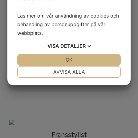
BEHANDLINGAR
UTBILDNINGAR
Läs mer om vår användning av cookies och
behandling av personuppgifter på vår
webbplats.
VISA
DETALJER
Utvalda
JA
NEJ
OK
JA
NEJ
utbildningar
NÖDVÄNDIG
INSTÄLLNINGAR
AVVISA ALLA
JA
NEJ
JA
NEJ
MARKNADSFÖRING
STATISTIK
Fransstylist