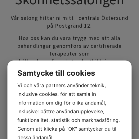
Vår salong hittar ni mitt i centrala Östersund
på Postgränd 12.
Hos oss kan du vara trygg med att alla
behandlingar genomförs av certifierade
terapeuter som
erhåller den erfarenhet och utbildning som
krävs för ett professionellt bemötande.
Samtycke till cookies
Vi och våra partners använder teknik,
inklusive cookies, för att samla in
Våra öppettider
information om dig för olika ändamål,
inklusive: bättre användarupplevelse,
Måndag - torsdag 9-16
funktionalitet, statistik och marknadsföring.
Fredag 9-15
Genom att klicka på "OK" samtycker du till
dessa ändamål.