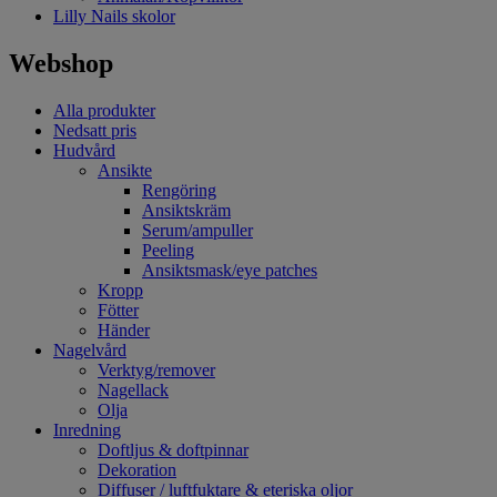
Lilly Nails skolor
Webshop
Alla produkter
Nedsatt pris
Hudvård
Ansikte
Rengöring
Ansiktskräm
Serum/ampuller
Peeling
Ansiktsmask/eye patches
Kropp
Fötter
Händer
Nagelvård
Verktyg/remover
Nagellack
Olja
Inredning
Doftljus & doftpinnar
Dekoration
Diffuser / luftfuktare & eteriska oljor