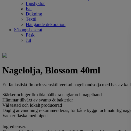
Ljuslyktor
Fat
Dukning
Textil
Hängande dekoration
Säsongsbaserat
Påsk
Jul
Nagelolja, Blossom 40ml
En fantastiskt fin och svensktillverkad nagelbandsolja med bas av kal
Stärker och ger flexibla hållbara naglar och nagelband
Hämmar tillväxt av svamp & bakterier
Väl testad och lokalt producerad
Daglig användning rekommenderas, för både byggd och naturlig nage
Vacker flaska med pipett
Ingredienser: