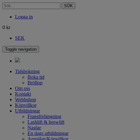
SÖK
Logga in
0
kr
SEK
Toggle navigation
Tidsbokning
Boka tid
Bröllop
Om oss
Kontakt
Webbshop
Köpvillkor
Utbildningar
Fransförlängning
Lashlift & browlift
Naglar
En dags utbildningar
Anmälan/Köpvillkor