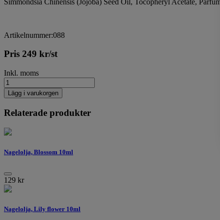
Simmondsia Chinensis (Jojoba) Seed Oil, Tocopheryl Acetate, Parfu
Artikelnummer:088
Pris
249
kr
/st
Inkl. moms
Lägg i varukorgen
Relaterade produkter
Nagelolja, Blossom 10ml
129
kr
Nagelolja, Lily flower 10ml