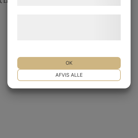
m, Linalool, Hexyl Cinnamal, Limonene
samtykke til disse formål.
Læs mere om vores brug af cookies og
behandling af persondata på vores
hjemmeside.
OK
NØDVENDIGE
PRÆFERENCER
AFVIS ALLE
MARKETING
STATISTIK