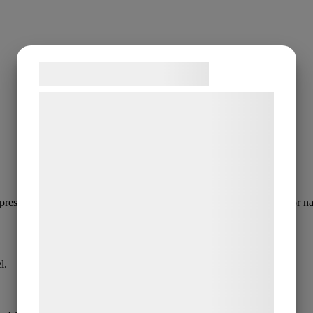
Samtykke til cookies
Vi og vores samarbejdspartnere bruger
teknologier, herunder cookies, til at
indsamle oplysninger om dig til forskellige
formål, herunder: Tilpasning af annoncering,
bedre brugeroplevelse, funktionalitet,
statistik og marketing. Disse oplysninger
lpressad Jojobaolja. De små molekylerna återfuktar på djupet och gör nag
kan blive delt med annoncerings- og
analysepartnere, som kan kombinere dem
med data, du tidligere har givet dem eller
l.
de har indsamlet gennem din brug af deres
tjenester. Ved at klikke på 'OK' giver du