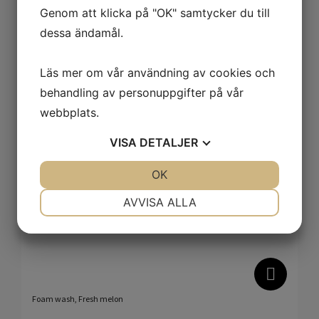
Genom att klicka på "OK" samtycker du till
dessa ändamål.
Eye cleaning brush
Läs mer om vår användning av cookies och
behandling av personuppgifter på vår
49
kr
webbplats.
VISA
DETALJER
JA
NEJ
OK
JA
NEJ
NÖDVÄNDIG
INSTÄLLNINGAR
AVVISA ALLA
JA
NEJ
JA
NEJ
MARKNADSFÖRING
STATISTIK
Foam wash, Fresh melon