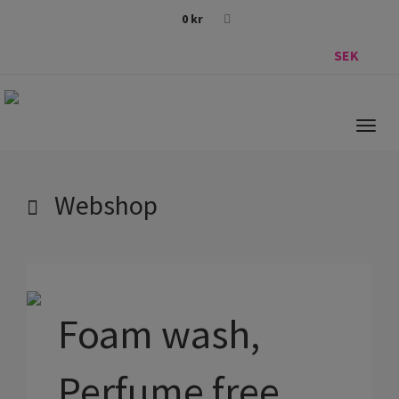
0
kr
SEK
Togg
navig
Webshop
Foam wash,
Perfume free