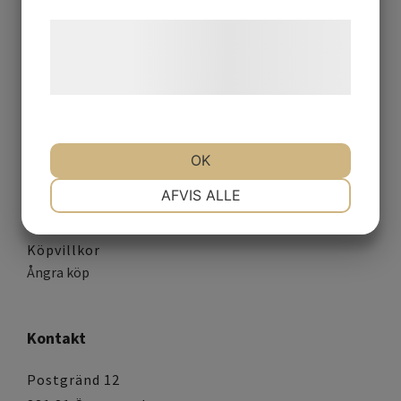
Lilly Nails skolor
Læs mere om vores brug af cookies og
behandling af persondata på vores
hjemmeside.
Lilla Skönhetssalongen
OK
Våra behandlingar
NØDVENDIGE
PRÆFERENCER
AFVIS ALLE
Om oss
Boka tid
Köpvillkor
MARKETING
STATISTIK
Ångra köp
Kontakt
Postgränd 12