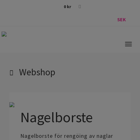
0
kr
SEK
Togg
navig
Webshop
Nagelborste
Nagelborste för rengöing av naglar