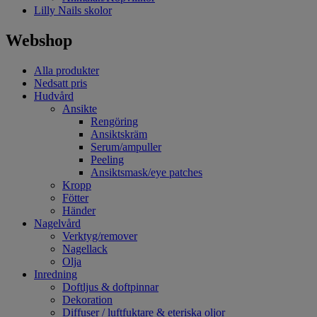
Lilly Nails skolor
Webshop
Alla produkter
Nedsatt pris
Hudvård
Ansikte
Rengöring
Ansiktskräm
Serum/ampuller
Peeling
Ansiktsmask/eye patches
Kropp
Fötter
Händer
Nagelvård
Verktyg/remover
Nagellack
Olja
Inredning
Doftljus & doftpinnar
Dekoration
Diffuser / luftfuktare & eteriska oljor