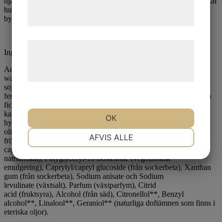
hjälper huden att återställa den mikrobiologiska balansen. Detta ökar
tjenester. Ved at klikke på 'OK' giver du
hudens fasthet och motståndskraft samt ökar cellförnyelser och
samtykke til disse formål.
bygger upp hudens kondition och immunförsvar.
Læs mere om vores brug af cookies og
Ingredienser
behandling af persondata på vores
Aqua (vatten), Hordeum vulgare stem
hjemmeside.
water* (korngrynsvatten), Glycerin* (från
soja), Leuconostoc/Radish root ferment filtrate (prebiotika från
fermenterad rädisa), Opuntia ficus-indica stem extract och Opuntia
ficus-indica callus culture extract, (extrakt från olika delar på
kaktusfikon), Sodium hyaluronate (koncentrerad
OK
hyaluronsyra), Sodium dilauramidoglutamide lysine (från raps,
olivolja och kakaosmör), Sodium phytate (salt från
NØDVENDIGE
PRÆFERENCER
AFVIS ALLE
frön), Biosaccharide gum-1 (från majs och soja), Glyceryl
caprylate (från bl.a kokos), Sodium benzoate (vegetabiliskt
natriumsalt), Polyglyceryl-10 isostearate (vegetabilisk
emulgering), Caprylyl/capryl glucoside (från sockerbeta), Xanthan
MARKETING
STATISTIK
gum (från sockerbeta), Sodium anisate och Sodium
levulinate (växtsalt), Parfum (växtparfym), Citrid
acid (fruktsyra), Alcohol (från säd), Citronellol**, Benzyl
alcohol**, Linalool**, Geraniol** (naturliga doftämnen som finns i
eteriska oljor).