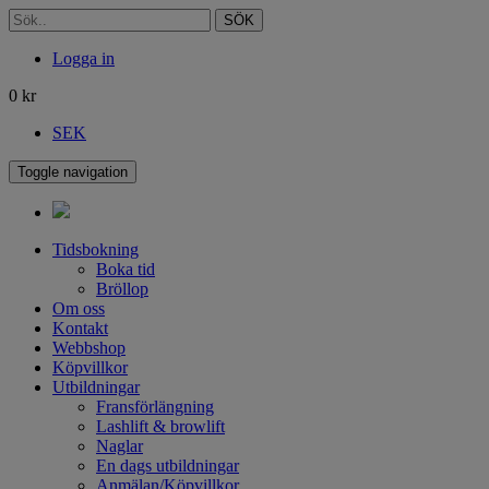
SÖK
Logga in
0
kr
SEK
Toggle navigation
Tidsbokning
Boka tid
Bröllop
Om oss
Kontakt
Webbshop
Köpvillkor
Utbildningar
Fransförlängning
Lashlift & browlift
Naglar
En dags utbildningar
Anmälan/Köpvillkor