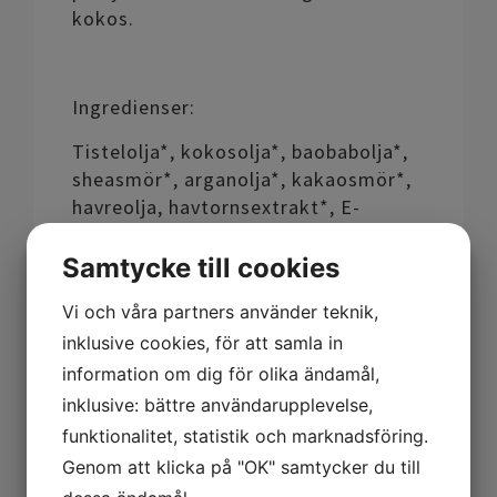
kokos.
Ingredienser:
Tistelolja*, kokosolja*, baobabolja*,
sheasmör*, arganolja*, kakaosmör*,
havreolja, havtornsextrakt*, E-
vitamin (två sorter), solrosolja,
rosmarin.
Samtycke till cookies
Carthamus tinctoris seed oil*, Cocos
Vi och våra partners använder teknik,
nucifera oil*, Adansonia digitata oil*,
inklusive cookies, för att samla in
Butyspermum parkii butter*, Argania
information om dig för olika ändamål,
spinosa kernel oil*, Theobroma cacao
inklusive: bättre användarupplevelse,
seed butter*, Avena sativa kernel
funktionalitet, statistik och marknadsföring.
oil*, Hippophae rhamnoides fruit
Genom att klicka på "OK" samtycker du till
extract*, Tocopheryl acetate,