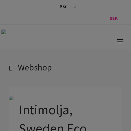
0
kr
SEK
Togg
navig
Webshop
Intimolja,
Sweden Eco,