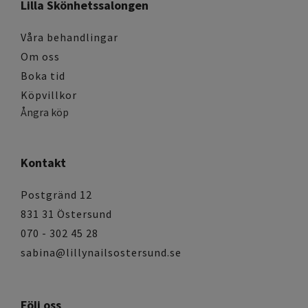
Lilla Skönhetssalongen
Våra behandlingar
Om oss
Boka tid
Köpvillkor
Ångra köp
Kontakt
Postgränd 12
831 31 Östersund
070 - 302 45 28
sabina@lillynailsostersund.se
Följ oss