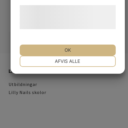
Inkl. moms
Læs mere om vores brug af cookies og
behandling af persondata på vores
LÄGG I VARUKORGEN
hjemmeside.
OK
NØDVENDIGE
PRÆFERENCER
AFVIS ALLE
Lilly Nails
MARKETING
STATISTIK
Utbildningar
Lilly Nails skolor