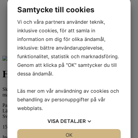
Ljuslyktor
Samtycke till cookies
Fat
Dukning
Textil
Vi och våra partners använder teknik,
Hängande dekoration
inklusive cookies, för att samla in
Säsongsbaserat
Påsk
information om dig för olika ändamål,
Jul
inklusive: bättre användarupplevelse,
funktionalitet, statistik och marknadsföring.
Genom att klicka på "OK" samtycker du till
Hand & body scrub
dessa ändamål.
Skäm bort din älskling med denna underbara skrubbkräm med
Läs mer om vår användning av cookies och
mandelolja.
behandling av personuppgifter på vår
Passar både händer och kropp
webbplats.
Lämnar din hud silkeslen och väldoftande
Svensktillverkad
VISA
DETALJER
150ml
JA
NEJ
OK
JA
NEJ
Ingredients: