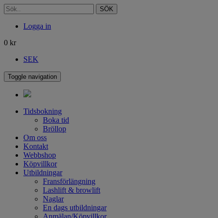
SÖK
Logga in
0
kr
SEK
Toggle navigation
Tidsbokning
Boka tid
Bröllop
Om oss
Kontakt
Webbshop
Köpvillkor
Utbildningar
Fransförlängning
Lashlift & browlift
Naglar
En dags utbildningar
Anmälan/Köpvillkor