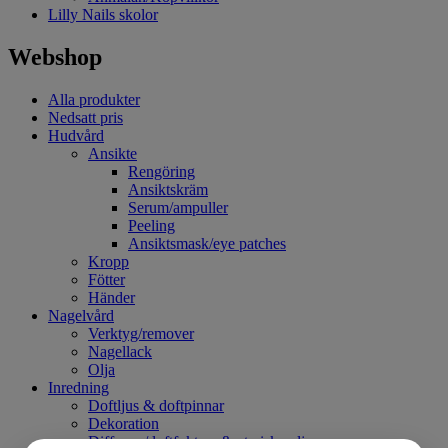
Lilly Nails skolor
Webshop
Alla produkter
Nedsatt pris
Hudvård
Ansikte
Rengöring
Ansiktskräm
Serum/ampuller
Peeling
Ansiktsmask/eye patches
Kropp
Fötter
Händer
Nagelvård
Verktyg/remover
Nagellack
Olja
Inredning
Doftljus & doftpinnar
Dekoration
Diffuser / luftfuktare & eteriska oljor