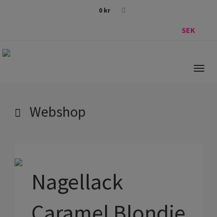
0
kr
SEK
Togg
navig
Webshop
Nagellack
Caramel Blondie