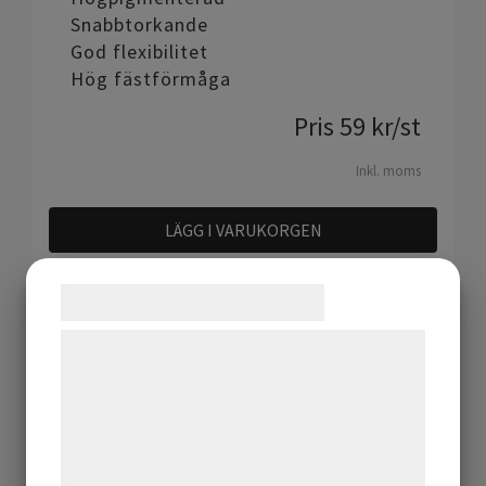
Snabbtorkande
God flexibilitet
Hög fästförmåga
Pris
59
kr
/st
Inkl. moms
LÄGG I VARUKORGEN
Samtykke til cookies
Vi og vores samarbejdspartnere bruger
teknologier, herunder cookies, til at
indsamle oplysninger om dig til forskellige
formål, herunder: Tilpasning af annoncering,
bedre brugeroplevelse, funktionalitet,
Relaterade produkter