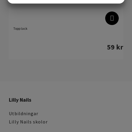
MARKETING
STATISTIK
Topp lack
59
kr
Lilly Nails
Utbildningar
Lilly Nails skolor