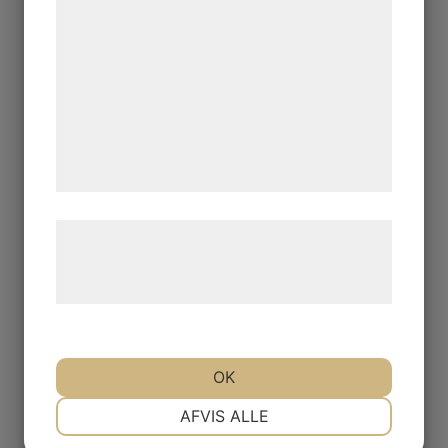
statistik og marketing. Disse oplysninger
kan blive delt med annoncerings- og
analysepartnere, som kan kombinere dem
med data, du tidligere har givet dem eller
de har indsamlet gennem din brug af deres
tjenester. Ved at klikke på 'OK' giver du
samtykke til disse formål.
Bas lack
Læs mere om vores brug af cookies og
behandling af persondata på vores
59
kr
hjemmeside.
OK
NØDVENDIGE
PRÆFERENCER
AFVIS ALLE