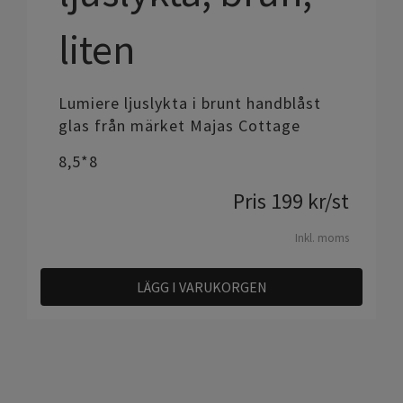
liten
Lumiere ljuslykta i brunt handblåst
glas från märket Majas Cottage
8,5*8
Pris
199
kr
/st
Inkl. moms
LÄGG I VARUKORGEN