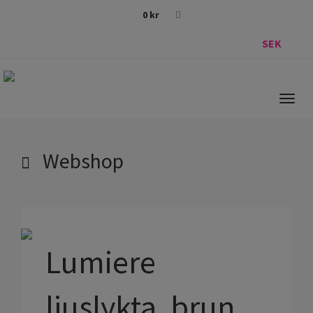
0
kr
SEK
Togg
navig
Webshop
Lumiere
ljuslykta, brun,