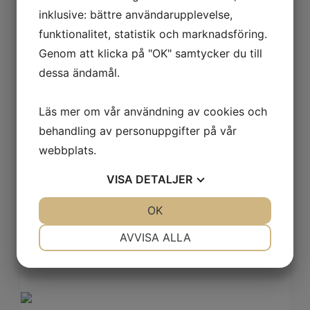
inklusive: bättre användarupplevelse,
funktionalitet, statistik och marknadsföring.
Genom att klicka på "OK" samtycker du till
dessa ändamål.
Läs mer om vår användning av cookies och
behandling av personuppgifter på vår
Lumiere ljuslykta, rosa, stor
webbplats.
VISA
DETALJER
299
kr
JA
NEJ
OK
JA
NEJ
NÖDVÄNDIG
INSTÄLLNINGAR
AVVISA ALLA
JA
NEJ
JA
NEJ
MARKNADSFÖRING
STATISTIK