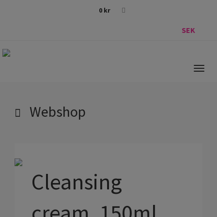
0
kr
SEK
Togg
navig
Webshop
Cleansing
cream, 150ml