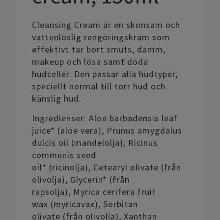
Cleansing Cream är en skonsam och
vattenlöslig rengöringskräm som
effektivt tar bort smuts, damm,
makeup och lösa samt döda
hudceller. Den passar alla hudtyper,
speciellt normal till torr hud och
känslig hud.
Ingredienser: Aloe barbadensis leaf
juice* (aloe vera), Prunus amygdalus
dulcis oil (mandelolja), Ricinus
communis seed
oil* (ricinolja), Cetearyl olivate (från
olivolja), Glycerin* (från
rapsolja), Myrica cerifera fruit
wax (myricavax), Sorbitan
olivate (från olivolja), Xanthan