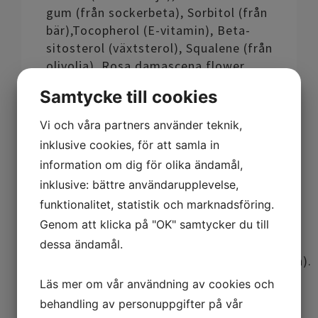
gum (från sockerbeta), Sorbitol (från
bär),Tocopherol (E-vitamin), Beta-
sitosterol (växtsterol), Squalene (från
olivolja), Rosa damascena flower
oil* (rosenolja), Sodium
Samtycke till cookies
chloride (havssalt), Cocamidopropyl
betaine (från kokos), Decyl
Vi och våra partners använder teknik,
glucoside (från majs och
inklusive cookies, för att samla in
kokos), Lactid Acid (från
information om dig för olika ändamål,
sockerbeta), Glycine soja
inklusive: bättre användarupplevelse,
oil (sojaolja), Sodium
funktionalitet, statistik och marknadsföring.
anisate (växtsalt), Sodium
Genom att klicka på "OK" samtycker du till
levulinate (växtsalt), Sorbitan
caprylate (från
dessa ändamål.
kokos), Parfum (växtparfym), Aqua (vatten).
Läs mer om vår användning av cookies och
* Ekologiskt certifierad ingrediens
behandling av personuppgifter på vår
enligt standard EEC 834/2007 and