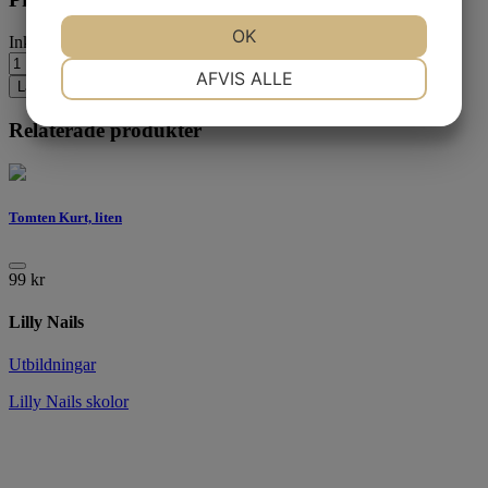
OK
Inkl. moms
NØDVENDIGE
PRÆFERENCER
AFVIS ALLE
Lägg i varukorgen
Relaterade produkter
MARKETING
STATISTIK
Tomten Kurt, liten
99
kr
Lilly Nails
Utbildningar
Lilly Nails skolor