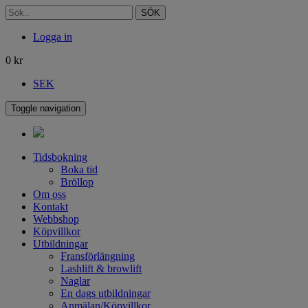
SÖK
Logga in
0
kr
SEK
Toggle navigation
Tidsbokning
Boka tid
Bröllop
Om oss
Kontakt
Webbshop
Köpvillkor
Utbildningar
Fransförlängning
Lashlift & browlift
Naglar
En dags utbildningar
Anmälan/Köpvillkor