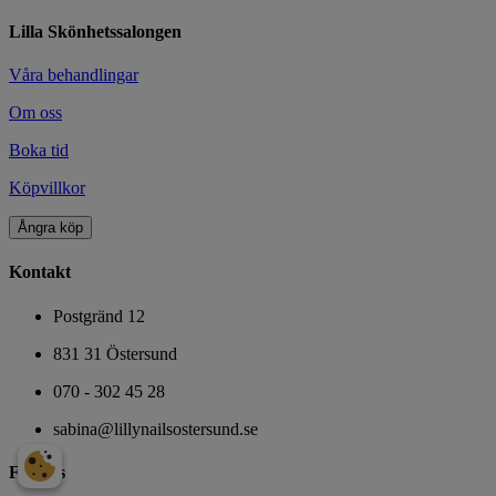
Lilla Skönhetssalongen
Våra behandlingar
Om oss
Boka tid
Köpvillkor
Ångra köp
Kontakt
Postgränd 12
831 31 Östersund
070 - 302 45 28
sabina@lillynailsostersund.se
Följ oss