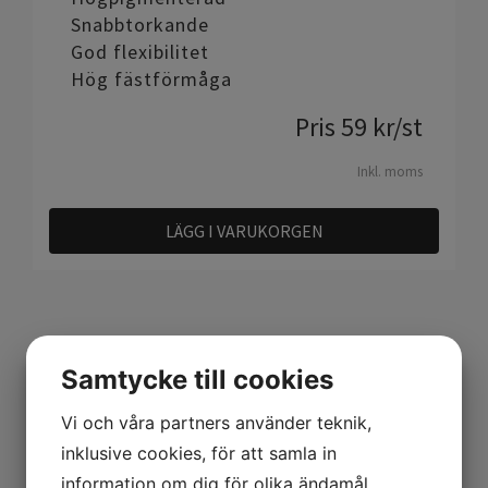
Snabbtorkande
God flexibilitet
Hög fästförmåga
Pris
59
kr
/st
Inkl. moms
LÄGG I VARUKORGEN
Samtycke till cookies
Vi och våra partners använder teknik,
inklusive cookies, för att samla in
Relaterade produkter
information om dig för olika ändamål,