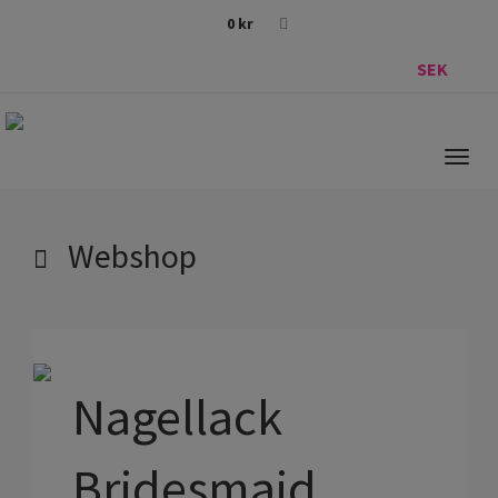
0
kr
SEK
Togg
navig
Webshop
Nagellack
Bridesmaid