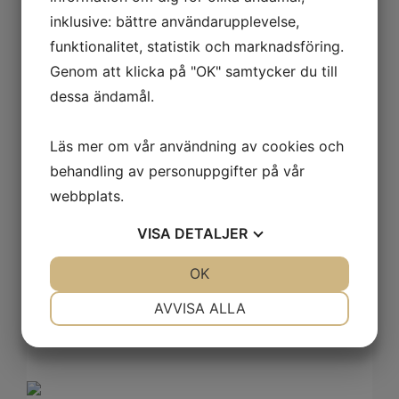
inklusive: bättre användarupplevelse,
funktionalitet, statistik och marknadsföring.
Genom att klicka på "OK" samtycker du till
dessa ändamål.
Läs mer om vår användning av cookies och
behandling av personuppgifter på vår
Bas lack
webbplats.
VISA
DETALJER
59
kr
JA
NEJ
OK
JA
NEJ
NÖDVÄNDIG
INSTÄLLNINGAR
AVVISA ALLA
JA
NEJ
JA
NEJ
MARKNADSFÖRING
STATISTIK