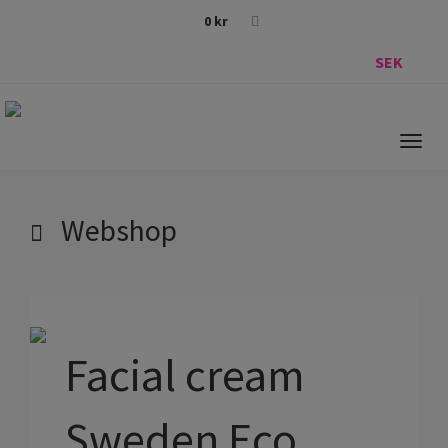
0
kr
SEK
Togg
navig
Webshop
Facial cream
Sweden Eco