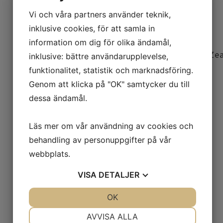
buckthorn), Sodium ascorbyl
Vi och våra partners använder teknik,
phosphate (vitamin C), Brassica
inklusive cookies, för att samla in
napus seed oil* (rapeseed
oil), Rosmarinus officinalis leaf
information om dig för olika ändamål,
oil* (rosemary), Betacarotene (carotene), Ze
inklusive: bättre användarupplevelse,
mays oil (corn), Xanthan gum (from
funktionalitet, statistik och marknadsföring.
beets), Tocopherol acetate (vitamin
Genom att klicka på "OK" samtycker du till
E), Beta-
dessa ändamål.
sitosterol (plantsterol), Squalene (from
olives), Glycine soja oil (soja), Sodium
Läs mer om vår användning av cookies och
anisate, Sodium
behandling av personuppgifter på vår
levulinate (plantsalts), Sorbitan
caprylate (from coconut), Tocopheryl
webbplats.
acetate (vitamin E), Lactic acid (from
VISA
DETALJER
beets), Parfum (plant
perfume), Aqua (water), Citral**,
JA
NEJ
OK
JA
NEJ
Limonene**, Linalool**
NÖDVÄNDIG
INSTÄLLNINGAR
AVVISA ALLA