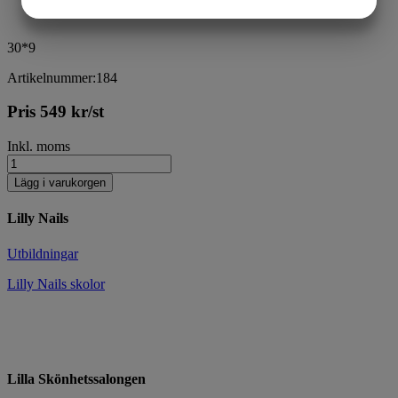
JA
NEJ
JA
NEJ
MARKNADSFÖRING
STATISTIK
30*9
Artikelnummer:184
Pris
549
kr
/st
Inkl. moms
Lägg i varukorgen
Lilly Nails
Utbildningar
Lilly Nails skolor
Lilla Skönhetssalongen