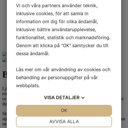
Ljuslyktor
Vi och våra partners använder teknik,
Fat
inklusive cookies, för att samla in
Dukning
Textil
information om dig för olika ändamål,
Hängande dekoration
inklusive: bättre användarupplevelse,
Säsongsbaserat
Påsk
funktionalitet, statistik och marknadsföring.
Jul
Genom att klicka på "OK" samtycker du till
dessa ändamål.
Läs mer om vår användning av cookies och
Bolmen ljusstake
behandling av personuppgifter på vår
webbplats.
Ljusstake i matt keramik. En stilren ljusstake med fyra stearinljus
som kan stoltsera för sig själv och inge ett elegant uttryck. Det blir
VISA
DETALJER
också snyggt att dekorera den med kvistar, stenar, snäckor m.m. om
du vill förhöja den ytterligare.
JA
NEJ
OK
JA
NEJ
Skötselråd: All vår matta keramik är obehandlad och har blivit ett
NÖDVÄNDIG
INSTÄLLNINGAR
signum för Storefactory. Det är även naturligt att det kan förekomma
AVVISA ALLA
små prickar eller gropar i keramiken då den är handgjord.