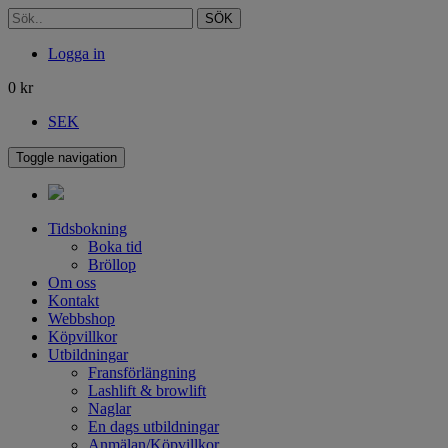
SÖK
Logga in
0
kr
SEK
Toggle navigation
Tidsbokning
Boka tid
Bröllop
Om oss
Kontakt
Webbshop
Köpvillkor
Utbildningar
Fransförlängning
Lashlift & browlift
Naglar
En dags utbildningar
Anmälan/Köpvillkor