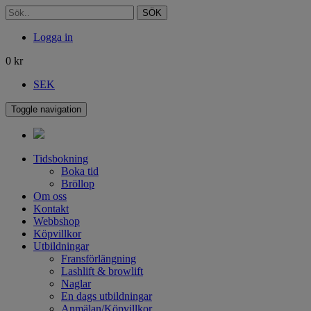
SÖK
Logga in
0
kr
SEK
Toggle navigation
Tidsbokning
Boka tid
Bröllop
Om oss
Kontakt
Webbshop
Köpvillkor
Utbildningar
Fransförlängning
Lashlift & browlift
Naglar
En dags utbildningar
Anmälan/Köpvillkor