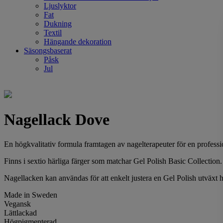
Ljuslyktor
Fat
Dukning
Textil
Hängande dekoration
Säsongsbaserat
Påsk
Jul
Nagellack Dove
En högkvalitativ formula framtagen av nagelterapeuter för en profes
Finns i sextio härliga färger som matchar Gel Polish Basic Collection.
Nagellacken kan användas för att enkelt justera en Gel Polish utväxt h
Made in Sweden
Vegansk
Lättlackad
Högpigmenterad