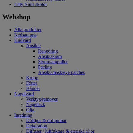
Lilly Nails skolor
Webshop
Alla produkter
Nedsatt pris
Hudvård
Ansikte
Rengöring
Ansiktskräm
Serum/ampuller
Peeling
Ansiktsmask/eye patches
Kropp
Fötter
Händer
Nagelvård
Verktyg/remover
Nagellack
Olja
Inredning
Doftljus & doftpinnar
Dekoration
Diffuser / luftfuktare & eteriska oljor