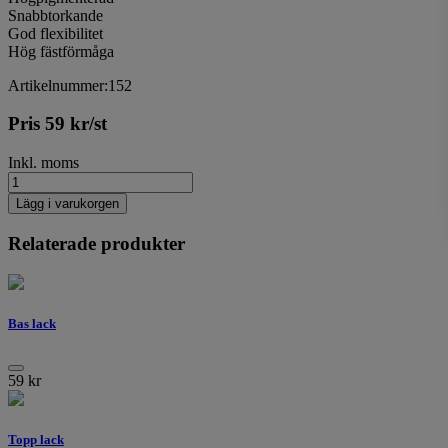
Snabbtorkande
God flexibilitet
Hög fästförmåga
Artikelnummer:152
Pris
59
kr
/st
Inkl. moms
Lägg i varukorgen
Relaterade produkter
Bas lack
59
kr
Topp lack