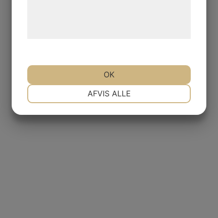
Læs mere om vores brug af cookies og
behandling af persondata på vores
hjemmeside.
OK
NØDVENDIGE
PRÆFERENCER
AFVIS ALLE
MARKETING
STATISTIK