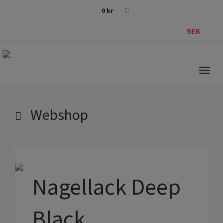
0
kr
SEK
Togg
navig
Webshop
Nagellack Deep
Black