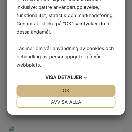
inklusive: bättre användarupplevelse,
funktionalitet, statistik och marknadsföring.
Genom att klicka på "OK" samtycker du till
dessa ändamål.
Läs mer om vår användning av cookies och
behandling av personuppgifter på vår
Bas lack
webbplats.
VISA
DETALJER
59
kr
JA
NEJ
OK
JA
NEJ
NÖDVÄNDIG
INSTÄLLNINGAR
AVVISA ALLA
JA
NEJ
JA
NEJ
MARKNADSFÖRING
STATISTIK