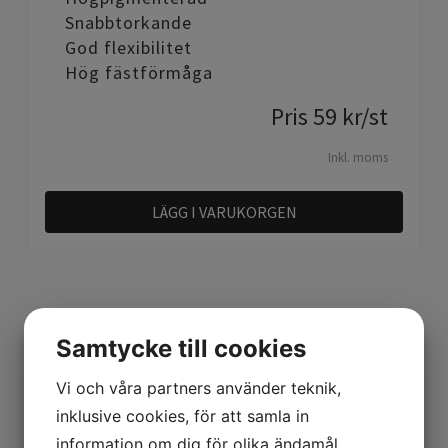
Snabbtorkande
God flexibilitet
Hög fästförmåga
Pris
59
kr
/st
Inkl. moms
LÄGG I VARUKORGEN
Samtycke till cookies
Vi och våra partners använder teknik,
inklusive cookies, för att samla in
Relaterade produkter
information om dig för olika ändamål,