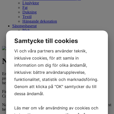
Ljuslyktor
Fat
Dukning
Textil
Hängande dekoration
Säsongsbaserat
Påsk
Jul
Samtycke till cookies
Vi och våra partners använder teknik,
inklusive cookies, för att samla in
Nagellack Classic Red
information om dig för olika ändamål,
inklusive: bättre användarupplevelse,
En högkvalitativ formula framtagen av nagelterapeuter för en
professionell nagellacksmanikyr/pedikyr på salong såväl som
funktionalitet, statistik och marknadsföring.
hemma.
Genom att klicka på "OK" samtycker du till
Finns i sextio härliga färger som matchar Gel Polish Basic
dessa ändamål.
Collection.
Nagellacken kan användas för att enkelt justera en Gel Polish utväxt
Läs mer om vår användning av cookies och
hemma, lacka tårna eller varför inte matcha färg med ditt barn?