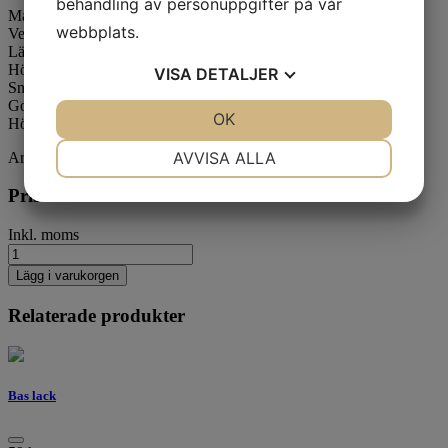
behandling av personuppgifter på vår
Made in Sweden
webbplats.
Vegansk
Lättlackad
Högpigmenterad
VISA
DETALJER
Snabbtorkande
God flexibilitet
JA
NEJ
OK
JA
NEJ
Hög fästförmåga
NÖDVÄNDIG
INSTÄLLNINGAR
AVVISA ALLA
Artikelnummer:159
JA
NEJ
JA
NEJ
Pris
59
kr
/st
MARKNADSFÖRING
STATISTIK
Inkl. moms
Lägg i varukorgen
Relaterade produkter
Bas lack