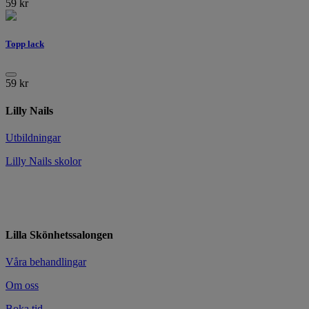
59
kr
Topp lack
59
kr
Lilly Nails
Utbildningar
Lilly Nails skolor
Lilla Skönhetssalongen
Våra behandlingar
Om oss
Boka tid