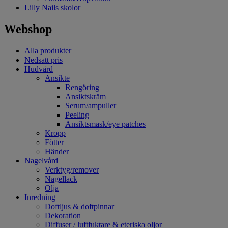
Lilly Nails skolor
Webshop
Alla produkter
Nedsatt pris
Hudvård
Ansikte
Rengöring
Ansiktskräm
Serum/ampuller
Peeling
Ansiktsmask/eye patches
Kropp
Fötter
Händer
Nagelvård
Verktyg/remover
Nagellack
Olja
Inredning
Doftljus & doftpinnar
Dekoration
Diffuser / luftfuktare & eteriska oljor