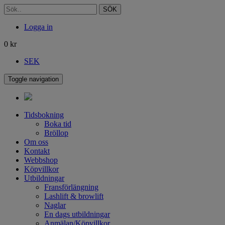
SÖK
Logga in
0
kr
SEK
Toggle navigation
Tidsbokning
Boka tid
Bröllop
Om oss
Kontakt
Webbshop
Köpvillkor
Utbildningar
Fransförlängning
Lashlift & browlift
Naglar
En dags utbildningar
Anmälan/Köpvillkor