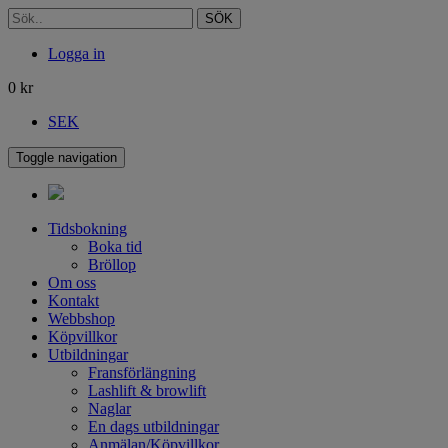
SÖK
Logga in
0
kr
SEK
Toggle navigation
Tidsbokning
Boka tid
Bröllop
Om oss
Kontakt
Webbshop
Köpvillkor
Utbildningar
Fransförlängning
Lashlift & browlift
Naglar
En dags utbildningar
Anmälan/Köpvillkor