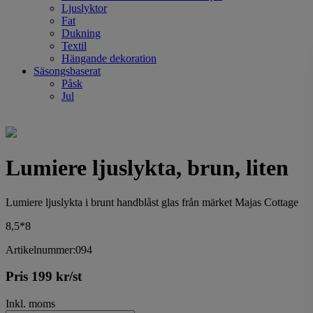
Ljuslyktor
Fat
Dukning
Textil
Hängande dekoration
Säsongsbaserat
Påsk
Jul
Lumiere ljuslykta, brun, liten
Lumiere ljuslykta i brunt handblåst glas från märket Majas Cottage
8,5*8
Artikelnummer:094
Pris
199
kr
/st
Inkl. moms