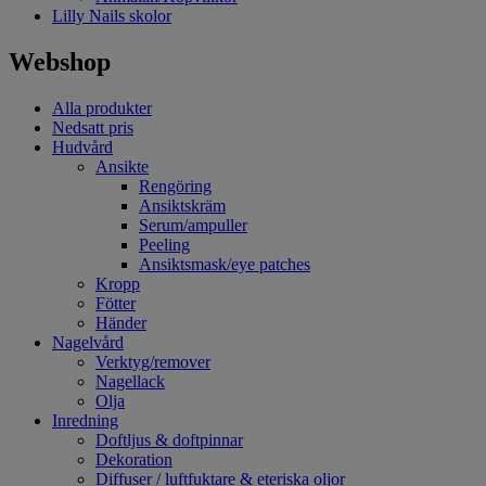
Lilly Nails skolor
Webshop
Alla produkter
Nedsatt pris
Hudvård
Ansikte
Rengöring
Ansiktskräm
Serum/ampuller
Peeling
Ansiktsmask/eye patches
Kropp
Fötter
Händer
Nagelvård
Verktyg/remover
Nagellack
Olja
Inredning
Doftljus & doftpinnar
Dekoration
Diffuser / luftfuktare & eteriska oljor