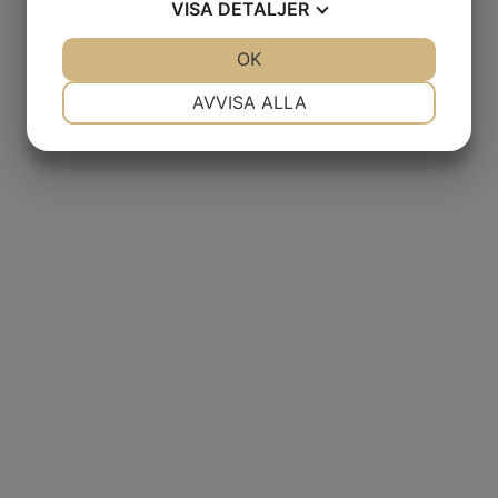
VISA
DETALJER
JA
NEJ
OK
JA
NEJ
NÖDVÄNDIG
INSTÄLLNINGAR
AVVISA ALLA
JA
NEJ
JA
NEJ
MARKNADSFÖRING
STATISTIK