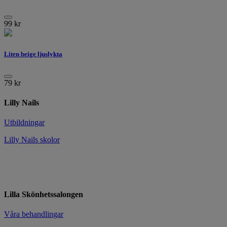
99
kr
Liten beige ljuslykta
79
kr
Lilly Nails
Utbildningar
Lilly Nails skolor
Lilla Skönhetssalongen
Våra behandlingar