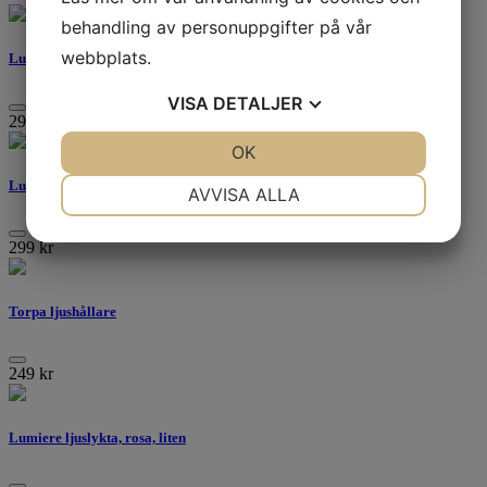
behandling av personuppgifter på vår
webbplats.
Lumiere ljuslykta, vit
VISA
DETALJER
299
kr
JA
NEJ
OK
JA
NEJ
NÖDVÄNDIG
INSTÄLLNINGAR
Lumiere ljuslykta, rosa, stor
AVVISA ALLA
JA
NEJ
JA
NEJ
299
kr
MARKNADSFÖRING
STATISTIK
Torpa ljushållare
249
kr
Lumiere ljuslykta, rosa, liten