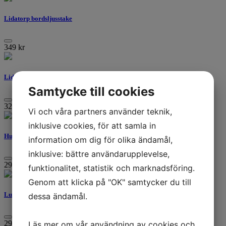
Lidatorp bordsljusstake
349
kr
Lidatorp, ljusstake
Samtycke till cookies
329
kr
Vi och våra partners använder teknik,
inklusive cookies, för att samla in
Hultsbruk liten ljuslykta/vas
information om dig för olika ändamål,
inklusive: bättre användarupplevelse,
299
kr
funktionalitet, statistik och marknadsföring.
Genom att klicka på "OK" samtycker du till
Lumiere ljuslykta, brun, stor
dessa ändamål.
299
kr
Läs mer om vår användning av cookies och