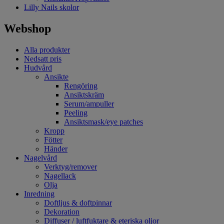
Lilly Nails skolor
Webshop
Alla produkter
Nedsatt pris
Hudvård
Ansikte
Rengöring
Ansiktskräm
Serum/ampuller
Peeling
Ansiktsmask/eye patches
Kropp
Fötter
Händer
Nagelvård
Verktyg/remover
Nagellack
Olja
Inredning
Doftljus & doftpinnar
Dekoration
Diffuser / luftfuktare & eteriska oljor