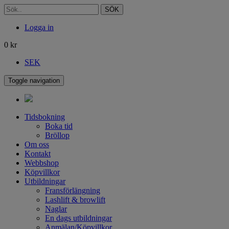
SÖK
Logga in
0
kr
SEK
Toggle navigation
Tidsbokning
Boka tid
Bröllop
Om oss
Kontakt
Webbshop
Köpvillkor
Utbildningar
Fransförlängning
Lashlift & browlift
Naglar
En dags utbildningar
Anmälan/Köpvillkor