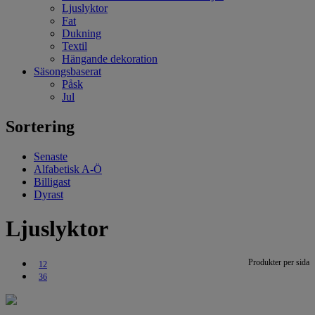
Ljuslyktor
Fat
Dukning
Textil
Hängande dekoration
Säsongsbaserat
Påsk
Jul
Sortering
Senaste
Alfabetisk A-Ö
Billigast
Dyrast
Ljuslyktor
Produkter per sida
12
36