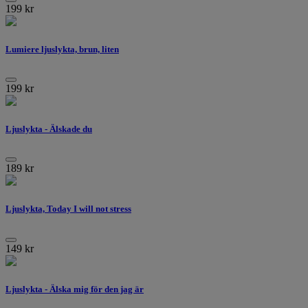
199
kr
Lumiere ljuslykta, brun, liten
199
kr
Ljuslykta - Älskade du
189
kr
Ljuslykta, Today I will not stress
149
kr
Ljuslykta - Älska mig för den jag är