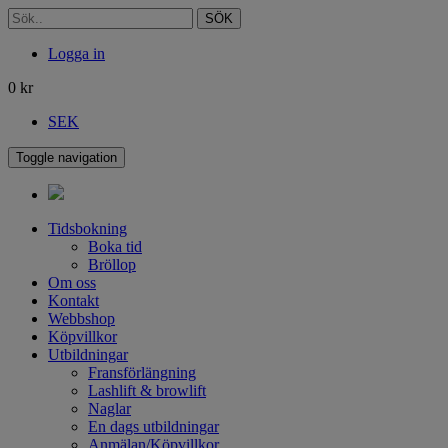
SÖK
Logga in
0
kr
SEK
Toggle navigation
Tidsbokning
Boka tid
Bröllop
Om oss
Kontakt
Webbshop
Köpvillkor
Utbildningar
Fransförlängning
Lashlift & browlift
Naglar
En dags utbildningar
Anmälan/Köpvillkor