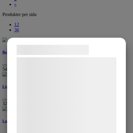
»
Produkter per sida
12
36
Samtykke til cookies
Bolmen ljusstake
Vi og vores samarbejdspartnere bruger
549
kr
teknologier, herunder cookies, til at
indsamle oplysninger om dig til forskellige
formål, herunder: Tilpasning af annoncering,
Lidatorp, ljusstake
bedre brugeroplevelse, funktionalitet,
statistik og marketing. Disse oplysninger
329
kr
kan blive delt med annoncerings- og
analysepartnere, som kan kombinere dem
Lumiere ljuslykta, brun, stor
med data, du tidligere har givet dem eller