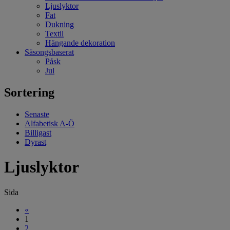
Ljuslyktor
Fat
Dukning
Textil
Hängande dekoration
Säsongsbaserat
Påsk
Jul
Sortering
Senaste
Alfabetisk A-Ö
Billigast
Dyrast
Ljuslyktor
Sida
«
1
2