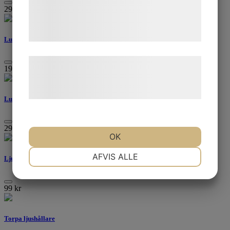
de har indsamlet gennem din brug af deres
299
kr
tjenester. Ved at klikke på 'OK' giver du
samtykke til disse formål.
Lumiere ljuslykta, brun, liten
Læs mere om vores brug af cookies og
199
kr
behandling af persondata på vores
hjemmeside.
Lumiere ljuslykta, vit
299
kr
OK
NØDVENDIGE
PRÆFERENCER
AFVIS ALLE
Ljuslykta betong
99
kr
MARKETING
STATISTIK
Torpa ljushållare