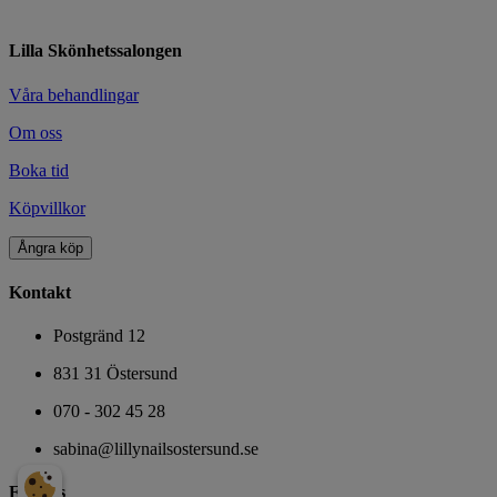
Lilla Skönhetssalongen
Våra behandlingar
Om oss
Boka tid
Köpvillkor
Ångra köp
Kontakt
Postgränd 12
831 31 Östersund
070 - 302 45 28
sabina@lillynailsostersund.se
Följ oss