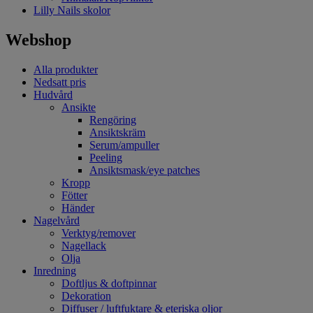
Lilly Nails skolor
Webshop
Alla produkter
Nedsatt pris
Hudvård
Ansikte
Rengöring
Ansiktskräm
Serum/ampuller
Peeling
Ansiktsmask/eye patches
Kropp
Fötter
Händer
Nagelvård
Verktyg/remover
Nagellack
Olja
Inredning
Doftljus & doftpinnar
Dekoration
Diffuser / luftfuktare & eteriska oljor