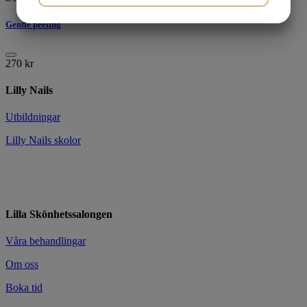
Gentle peeling
MARKETING
STATISTIK
270
kr
Lilly Nails
Utbildningar
Lilly Nails skolor
Lilla Skönhetssalongen
Våra behandlingar
Om oss
Boka tid