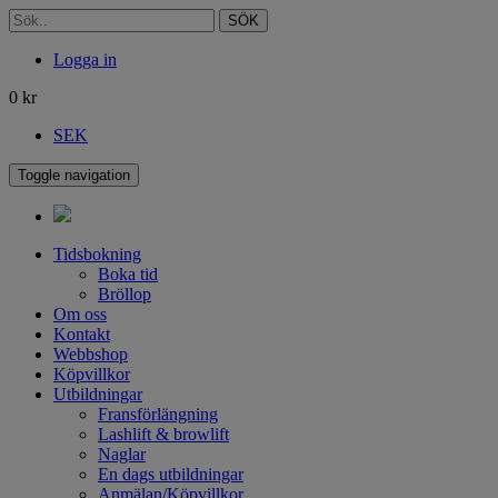
SÖK
Logga in
0
kr
SEK
Toggle navigation
Tidsbokning
Boka tid
Bröllop
Om oss
Kontakt
Webbshop
Köpvillkor
Utbildningar
Fransförlängning
Lashlift & browlift
Naglar
En dags utbildningar
Anmälan/Köpvillkor