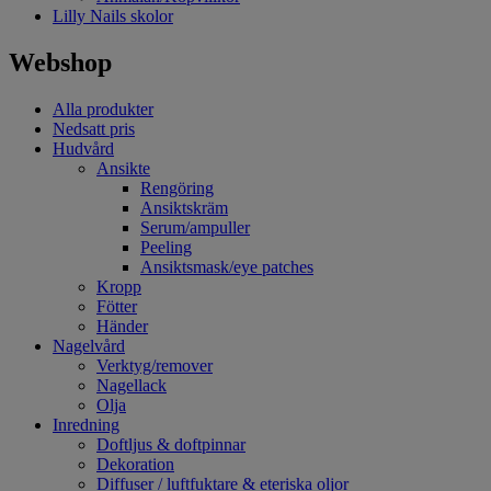
Lilly Nails skolor
Webshop
Alla produkter
Nedsatt pris
Hudvård
Ansikte
Rengöring
Ansiktskräm
Serum/ampuller
Peeling
Ansiktsmask/eye patches
Kropp
Fötter
Händer
Nagelvård
Verktyg/remover
Nagellack
Olja
Inredning
Doftljus & doftpinnar
Dekoration
Diffuser / luftfuktare & eteriska oljor