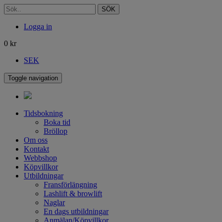
SÖK
Logga in
0
kr
SEK
Toggle navigation
Tidsbokning
Boka tid
Bröllop
Om oss
Kontakt
Webbshop
Köpvillkor
Utbildningar
Fransförlängning
Lashlift & browlift
Naglar
En dags utbildningar
Anmälan/Köpvillkor