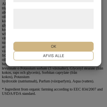
Aloe barbadensis leaf oil* (aloe vera), Caprylic/Capric
triglyceride (fett från kokos), Cetyl
Læs mere om vores brug af cookies og
alkohol (kokosfettvax), Helianthus annuus seed
oil* (solrosolja), Glycerin (från rapsolja), Cetearyl alcohol (från
behandling af persondata på vores
kokos), Olea europaea fruit oil* (olivolja), Glyceryl oleate (från
hjemmeside.
glycerin och olivolja), Coco-Caprylate (från
kokos), Butyrospermum parkii butter* (sheasmör), Hydrolyzed
wheat protein (veteprotein), Sodium ascorbyl phosphate (C-
vitamin), Hamamelis virginiana leaf extract* (trollhassel), Brassica
napus seed oil (rapsolja), Betacarotene (karoten), Lactic
OK
acid (mjölksyra), Cellulose o Sodiumacetate (2
växtfibrer), Tocopherol (E-vitamin), Beta-sitosterol (från frukt och
NØDVENDIGE
PRÆFERENCER
AFVIS ALLE
frön), Squalene (från olivolja), Rosa damascena flower
oil* (rosenolja), Glycine soja oil (sojaolja), Sodium
benzoate (natriumsalt), Sodium anisate o Sodium
levulinate o Potassium sorbate (3 växtsalter), Glyceryl stearate (från
MARKETING
STATISTIK
kokos, raps och glycerin), Sorbitan caprylate (från
kokos), Potassium
hydroxide (natriumsalt), Parfum (växtparfym), Aqua (vatten).
* Ingredient from organic farming according to EEC 834/2007 and
USDA/FDA standard.